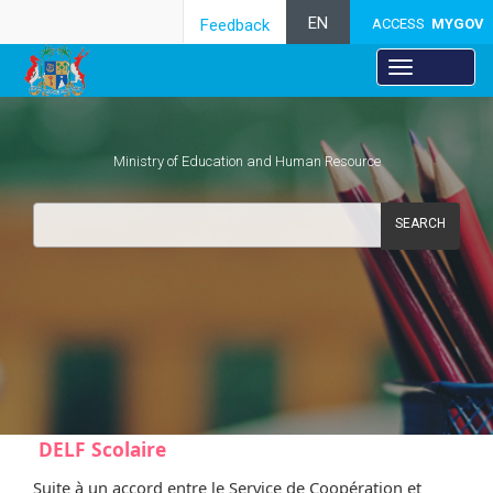
EN
Feedback
ACCESS
MYGOV
Ministry of Education and Human Resource
SEARCH
DELF Scolaire
DELF Scolaire
Suite à un accord entre le Service de Coopération et